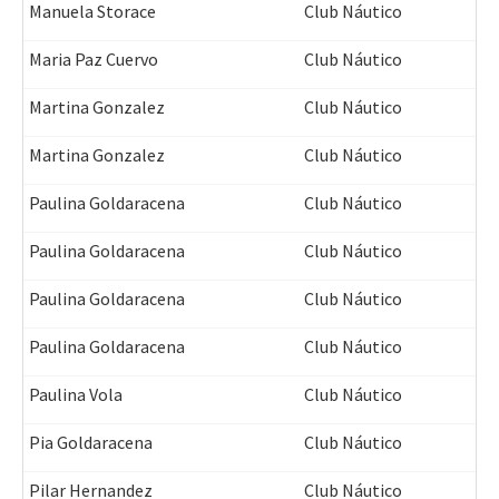
Manuela Storace
Club Náutico
Maria Paz Cuervo
Club Náutico
Martina Gonzalez
Club Náutico
Martina Gonzalez
Club Náutico
Paulina Goldaracena
Club Náutico
Paulina Goldaracena
Club Náutico
Paulina Goldaracena
Club Náutico
Paulina Goldaracena
Club Náutico
Paulina Vola
Club Náutico
Pia Goldaracena
Club Náutico
Pilar Hernandez
Club Náutico