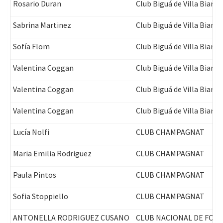
Rosario Duran
Club Biguá de Villa Biarrit
Sabrina Martinez
Club Biguá de Villa Biarrit
Sofía Flom
Club Biguá de Villa Biarrit
Valentina Coggan
Club Biguá de Villa Biarrit
Valentina Coggan
Club Biguá de Villa Biarrit
Valentina Coggan
Club Biguá de Villa Biarrit
Lucía Nolfi
CLUB CHAMPAGNAT
Maria Emilia Rodriguez
CLUB CHAMPAGNAT
Paula Pintos
CLUB CHAMPAGNAT
Sofia Stoppiello
CLUB CHAMPAGNAT
ANTONELLA RODRIGUEZ CUSANO
CLUB NACIONAL DE FOO