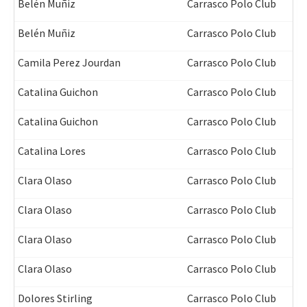
Belén Muñiz
Carrasco Polo Club
Belén Muñiz
Carrasco Polo Club
Camila Perez Jourdan
Carrasco Polo Club
Catalina Guichon
Carrasco Polo Club
Catalina Guichon
Carrasco Polo Club
Catalina Lores
Carrasco Polo Club
Clara Olaso
Carrasco Polo Club
Clara Olaso
Carrasco Polo Club
Clara Olaso
Carrasco Polo Club
Clara Olaso
Carrasco Polo Club
Dolores Stirling
Carrasco Polo Club