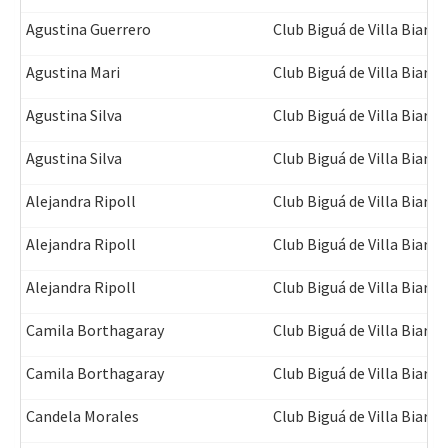
Agustina Guerrero
Club Biguá de Villa Biarrit
Agustina Mari
Club Biguá de Villa Biarrit
Agustina Silva
Club Biguá de Villa Biarrit
Agustina Silva
Club Biguá de Villa Biarrit
Alejandra Ripoll
Club Biguá de Villa Biarrit
Alejandra Ripoll
Club Biguá de Villa Biarrit
Alejandra Ripoll
Club Biguá de Villa Biarrit
Camila Borthagaray
Club Biguá de Villa Biarrit
Camila Borthagaray
Club Biguá de Villa Biarrit
Candela Morales
Club Biguá de Villa Biarrit