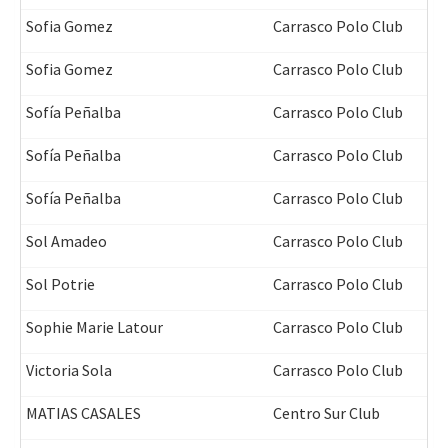
Sofia Gomez
Carrasco Polo Club
Sofia Gomez
Carrasco Polo Club
Sofía Peñalba
Carrasco Polo Club
Sofía Peñalba
Carrasco Polo Club
Sofía Peñalba
Carrasco Polo Club
Sol Amadeo
Carrasco Polo Club
Sol Potrie
Carrasco Polo Club
Sophie Marie Latour
Carrasco Polo Club
Victoria Sola
Carrasco Polo Club
MATIAS CASALES
Centro Sur Club