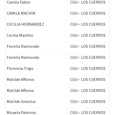
Camila Fabini
CGU – LOS CUERVOS
CAMILA MACHIN
CGU – LOS CUERVOS
CECILIA HERNANDEZ
CGU – LOS CUERVOS
Cecilia Manitto
CGU – LOS CUERVOS
Fiorella Raimondo
CGU – LOS CUERVOS
Fiorella Raimondo
CGU – LOS CUERVOS
Florencia Trigo
CGU – LOS CUERVOS
Matilde Affonso
CGU – LOS CUERVOS
Matilde Affonso
CGU – LOS CUERVOS
Matilde Ginestar
CGU – LOS CUERVOS
Micaela Palermo
CGU – LOS CUERVOS