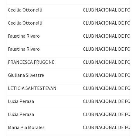
Cecilia Ottonelli
CLUB NACIONAL DE FOO
Cecilia Ottonelli
CLUB NACIONAL DE FOO
Faustina Rivero
CLUB NACIONAL DE FOO
Faustina Rivero
CLUB NACIONAL DE FOO
FRANCESCA FRUGONE
CLUB NACIONAL DE FOO
Giuliana Silvestre
CLUB NACIONAL DE FOO
LETICIA SANTESTEVAN
CLUB NACIONAL DE FOO
Lucia Peraza
CLUB NACIONAL DE FOO
Lucia Peraza
CLUB NACIONAL DE FOO
Maria Pia Morales
CLUB NACIONAL DE FOO