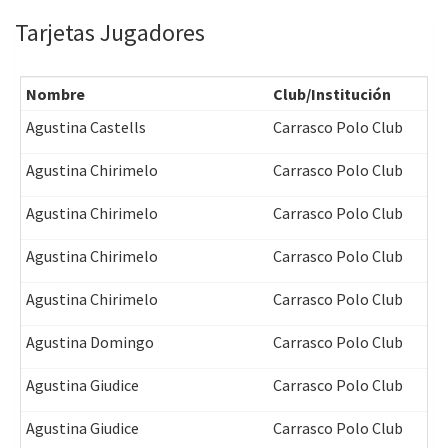
Tarjetas Jugadores
Nombre
Club/Institución
Agustina Castells
Carrasco Polo Club
Agustina Chirimelo
Carrasco Polo Club
Agustina Chirimelo
Carrasco Polo Club
Agustina Chirimelo
Carrasco Polo Club
Agustina Chirimelo
Carrasco Polo Club
Agustina Domingo
Carrasco Polo Club
Agustina Giudice
Carrasco Polo Club
Agustina Giudice
Carrasco Polo Club